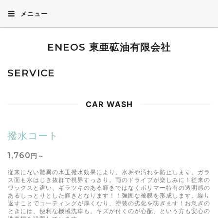
メニュー
ENEOS 東亜砿油有限会社
SERVICE
CAR WASH
撥水コート
1,760
円～
従来にない驚異の水玉撥水効果により、水垢や汚れを防止します。ガラ
ス面も水はじき抜群で視界すっきり。雨のドライブが楽しみに！従来の
ワックスと違い、ギラツキのある輝きではなくポリマー特有の透明感の
あるしっとりとした輝きとなります！！強固な被膜を形成します。繰り
返すことでコーティングが厚くなり、塗装の劣化を防ぎます！お急ぎの
ときには、便利な機械洗車も。キズが付くのが心配、という方も安心の