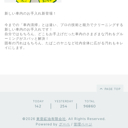
新しい車内のお手入れ新登場！
今までの「車内清掃」とは違い、プロの技術と能力でクリーニングする
新しい車内のお手入れです！
自分ではもちろん、どこもお手上げだった車内のさまざまな汚れをグル
ーミングがスパッと解決！
固有の汚れはもちろん、たばこのヤニなど社内全体に広がる汚れもキレ
イにします。
PAGE TOP
TODAY
YESTERDAY
TOTAL
142
254
96860
©2026
東亜砿油有限会社
. All Rights Reserved.
Powered by
グーペ
/
管理ページ